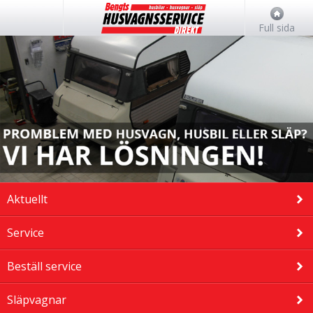
Full sida
Aktuellt
Service
Beställ service
Släpvagnar