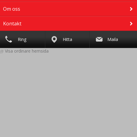
Om oss
Kontakt
Ring
Hitta
Maila
Visa ordinare hemsida